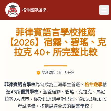
菲律賓語言學校推薦
【2026】宿霧、碧瑤、克
拉克 40+ 所完整比較
閱讀時間：約 15 分鐘
菲律賓語言學校
為何成為亞洲學生首選？
格仲遊學
精
選
46所優質學校
，涵蓋宿霧、碧瑤、克拉克、馬尼
拉等3大城市。從斯巴達到半斯巴達、從ESL到IELTS
考試準備，找到最適合您的
語言學校
！