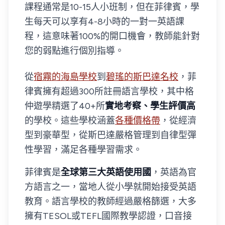
課程通常是10-15人小班制，但在菲律賓，學
生每天可以享有4-8小時的一對一英語課
程，這意味著100%的開口機會，教師能針對
您的弱點進行個別指導。
從
宿霧的海島學校
到
碧瑤的斯巴達名校
，菲
律賓擁有超過300所註冊語言學校，其中格
仲遊學精選了40+所
實地考察、學生評價高
的學校。這些學校涵蓋
各種價格帶
，從經濟
型到豪華型，從斯巴達嚴格管理到自律型彈
性學習，滿足各種學習需求。
菲律賓是
全球第三大英語使用國
，英語為官
方語言之一，當地人從小學就開始接受英語
教育。語言學校的教師經過嚴格篩選，大多
擁有TESOL或TEFL國際教學認證，口音接