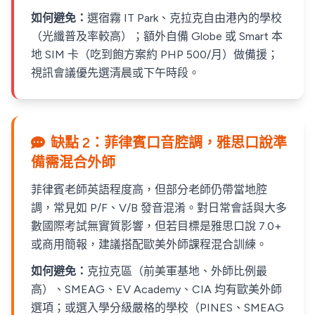
如何避免：
選宿霧 IT Park、克拉克自由港內的學校
（光纖普及率較高）；額外自備 Globe 或 Smart 本
地 SIM 卡（吃到飽方案約 PHP 500/月）做備援；
視訊會議優先選清晨或下午時段。
缺點 2：菲律賓口音腔調，雅思口說準
備需混合外師
菲律賓老師英語程度高，但部分老師仍帶當地腔
調，常見如 P/F、V/B 發音混淆。對日常會話與大多
數國際考試無實質影響，但若目標是雅思口說 7.0+
或商用簡報，建議搭配歐美外師課程混合訓練。
如何避免：
克拉克區（前美軍基地、外師比例最
高）、SMEAG、EV Academy、CIA 均有歐美外師
選項；或選入學分級嚴格的學校（PINES、SMEAG