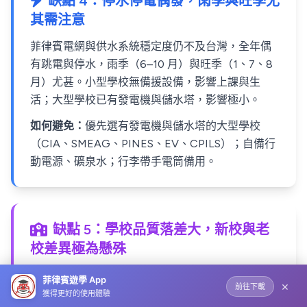
缺點 4：停水停電偶發，雨季與旺季尤
其需注意
菲律賓電網與供水系統穩定度仍不及台灣，全年偶
有跳電與停水，雨季（6–10 月）與旺季（1、7、8
月）尤甚。小型學校無備援設備，影響上課與生
活；大型學校已有發電機與儲水塔，影響極小。
如何避免：
優先選有發電機與儲水塔的大型學校
（CIA、SMEAG、PINES、EV、CPILS）；自備行
動電源、礦泉水；行李帶手電筒備用。
缺點 5：學校品質落差大，新校與老
校差異極為懸殊
同一城市內，新成立 1–2 年的學校與老牌 10 年以上
菲律賓遊學 App
×
前往下載
的學校，在師資穩定度、宿舍維護、退費機制、緊
獲得更好的使用體驗