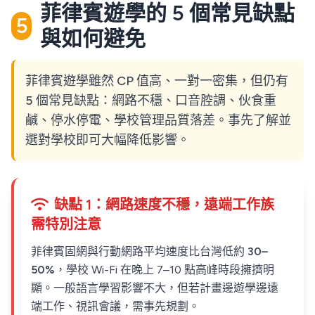
菲律賓遊學的 5 個常見缺點
5
與如何避免
菲律賓遊學雖然 CP 值高、一對一密集，但仍有
5 個常見缺點：網路不穩、口音腔調、伙食重
鹹、停水停電、學校管理品質落差。事先了解並
選對學校即可大幅降低影響。
缺點 1：網路速度不穩，遠端工作族
需特別注意
菲律賓固網與行動網路平均速度比台灣低約
30–
50%
，學校 Wi-Fi 在晚上 7–10 點高峰時段擁擠明
顯。一般語言學習影響不大，但若計畫邊遊學邊遠
端工作、視訊會議，需事先規劃。