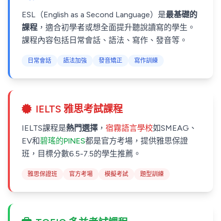
ESL（English as a Second Language）是
最基礎的
課程
，適合初學者或想全面提升聽說讀寫的學生。
課程內容包括日常會話、語法、寫作、發音等。
日常會話
語法加強
發音矯正
寫作訓練
IELTS 雅思考試課程
IELTS課程是
熱門選擇
，
宿霧語言學校
如SMEAG、
EV和
碧瑤的PINES
都是官方考場，提供雅思保證
班，目標分數6.5-7.5的學生推薦。
雅思保證班
官方考場
模擬考試
題型訓練