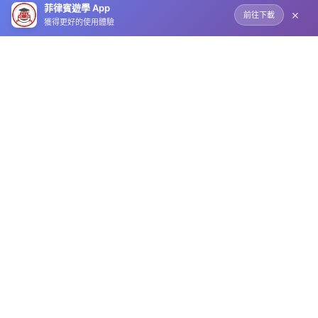
菲律賓遊學 App
×
前往下載
獲得更好的使用體驗
菲律賓遊學顧問
我們是專業的菲律賓語言學校顧問，提供最完整的遊學資訊
和建議，幫助您找到最適合的語言學校。讓我們一起打造您
的留學夢想！
台北辦公室
0809-000-018（免付費電話)
@gezhong